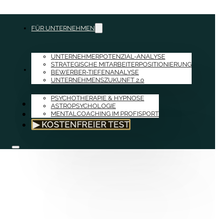
FÜR UNTERNEHMEN
UNTERNEHMERPOTENZIAL-ANALYSE
STRATEGISCHE MITARBEITERPOSITIONIERUNG
FÜR PRIVATPERSONEN
BEWERBER-TIEFENANALYSE
UNTERNEHMENSZUKUNFT 2.0
PSYCHOTHERAPIE & HYPNOSE
ÜBER MICH
ASTROPSYCHOLOGIE
MENTALCOACHING IM PROFISPORT
TERMINE & KONTAKT
▶ KOSTENFREIER TEST